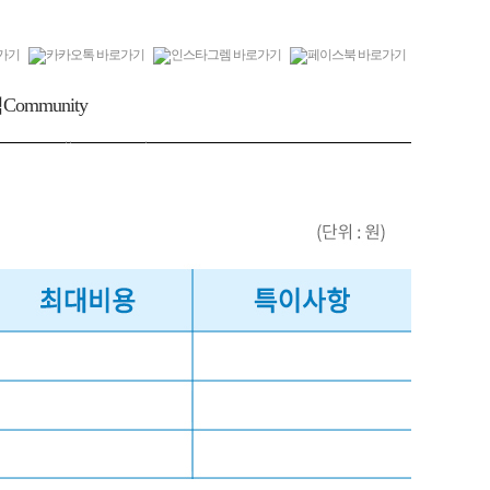
경구약제
한방물리요법
한방처치료
닉
Community
상담비
기타