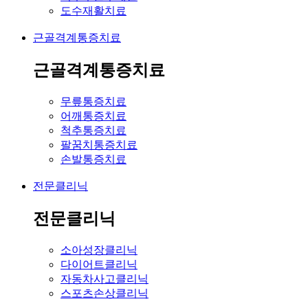
도수재활치료
근골격계통증치료
근골격계통증치료
무릎통증치료
어깨통증치료
척추통증치료
팔꿈치통증치료
손발통증치료
전문클리닉
전문클리닉
소아성장클리닉
다이어트클리닉
자동차사고클리닉
스포츠손상클리닉